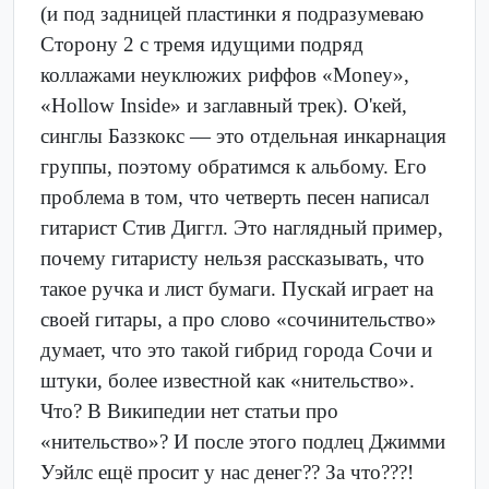
(и под задницей пластинки я подразумеваю
Сторону 2 с тремя идущими подряд
коллажами неуклюжих риффов «Money»,
«Hollow Inside» и заглавный трек). О'кей,
синглы Баззкокс — это отдельная инкарнация
группы, поэтому обратимся к альбому. Его
проблема в том, что четверть песен написал
гитарист Стив Диггл. Это наглядный пример,
почему гитаристу нельзя рассказывать, что
такое ручка и лист бумаги. Пускай играет на
своей гитары, а про слово «сочинительство»
думает, что это такой гибрид города Сочи и
штуки, более известной как «нительство».
Что? В Википедии нет статьи про
«нительство»? И после этого подлец Джимми
Уэйлс ещё просит у нас денег?? За что???!