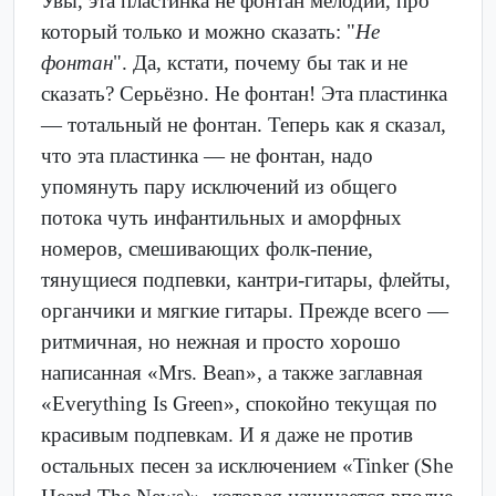
Увы, эта пластинка не фонтан мелодий, про
который только и можно сказать: "
Не
фонтан
". Да, кстати, почему бы так и не
сказать? Серьёзно. Не фонтан! Эта пластинка
— тотальный не фонтан. Теперь как я сказал,
что эта пластинка — не фонтан, надо
упомянуть пару исключений из общего
потока чуть инфантильных и аморфных
номеров, смешивающих фолк-пение,
тянущиеся подпевки, кантри-гитары, флейты,
органчики и мягкие гитары. Прежде всего —
ритмичная, но нежная и просто хорошо
написанная «Mrs. Bean», а также заглавная
«Everything Is Green», спокойно текущая по
красивым подпевкам. И я даже не против
остальных песен за исключением «Tinker (She