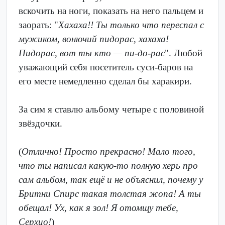
вскочить на ноги, показать на него пальцем и
заорать: "
Хахаха!! Ты только что переспал с
мужиком, вонючий пидорас, хахаха!
Пидорас, вот ты кто — пи-до-рас
". Любой
уважающий себя посетитель суси-баров на
его месте немедленно сделал бы харакири.
За сим я ставлю альбому четыре с половиной
звёздочки.
(
Отлично! Просто прекрасно! Мало того,
что ты написал какую-то полную херь про
сам альбом, так ещё и не объяснил, почему у
Бритни Спирс такая толстая жопа! А ты
обещал! Ух, как я зол! Я отомщу тебе,
Серхио!
)