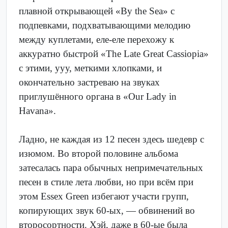
плавной открывающей «By the Sea» с
подпевками, подхватывающими мелодию
между куплетами, еле-еле перехожу к
аккуратно быстрой «The Late Great Cassiopia»
с этими, ууу, меткими хлопками, и
окончательно застреваю на звуках
приглушённого органа в «Our Lady in
Havana».
Ладно, не каждая из 12 песен здесь шедевр с
изюмом. Во второй половине альбома
затесалась пара обычных непримечательных
песен в стиле лета любви, но при всём при
этом Essex Green избегают участи групп,
копирующих звук 60-ых, — обвинений во
второсортности. Хэй, даже в 60-ые была