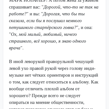
МАРК НОПФЛЕР! А потом жена за ужином
спрашивает вас: "
Дорогой, что-то не так на
работе?
" и вы: "
Дорогая, что бы ты
сказала, если бы я послушал немного
петушиного старпёрского говна?
", и она:
"
Ох, мой милый, любимый, ничего
страшного, всё хорошо, я знаю одного
врача
".
В иной леворукой праворульной чешущей
левой ухо правой рукой через голову инди-
музыке нет чётких ориентиров и инструкций
о том, как следует относиться к альбому. Как
вообще отличить плохой альбом от
хорошего? Прежде всего не следует
опираться на мнение общественности,