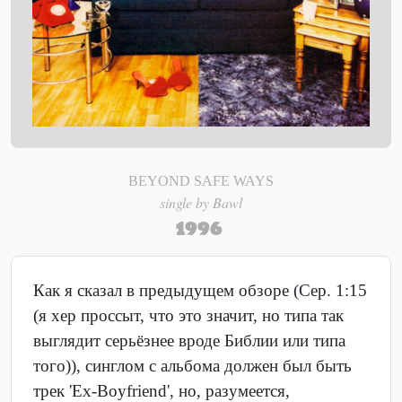
BEYOND SAFE WAYS
single by Bawl
1996
Как я сказал в предыдущем обзоре (Сер. 1:15
(я хер проссыт, что это значит, но типа так
выглядит серьёзнее вроде Библии или типа
того)), синглом с альбома должен был быть
трек 'Ex-Boyfriend', но, разумеется,