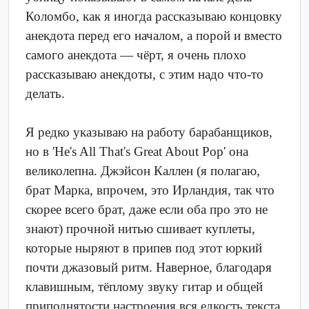
Коломбо, как я иногда рассказываю концовку
анекдота перед его началом, а порой и вместо
самого анекдота — чёрт, я очень плохо
рассказываю анекдоты, с этим надо что-то
делать.
Я редко указываю на работу барабанщиков,
но в 'He's All That's Great About Pop' она
великолепна. Джэйсон Каллен (я полагаю,
брат Марка, впрочем, это Ирландия, так что
скорее всего брат, даже если оба про это не
знают) прочной нитью сшивает куплеты,
которые ныряют в припев под этот юркий
почти джазовый ритм. Наверное, благодаря
клавишным, тёплому звуку гитар и общей
приподнятости настроения вся едкость текста