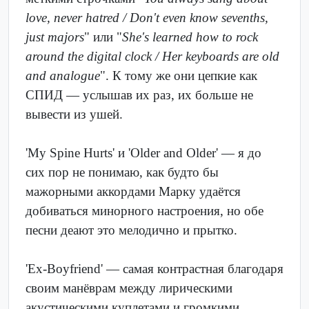
love, never hatred / Don't even know sevenths,
just majors
" или "
She's learned how to rock
around the digital clock / Her keyboards are old
and analogue
". К тому же они цепкие как
СПИД — услышав их раз, их больше не
вывести из ушей.
'My Spine Hurts' и 'Older and Older' — я до
сих пор не понимаю, как будто бы
мажорными аккордами Марку удаётся
добиваться минорного настроения, но обе
песни деают это мелодично и прытко.
'Ex-Boyfriend' — самая контрастная благодаря
своим манёврам между лирическими
акустическими куплетами и громкими