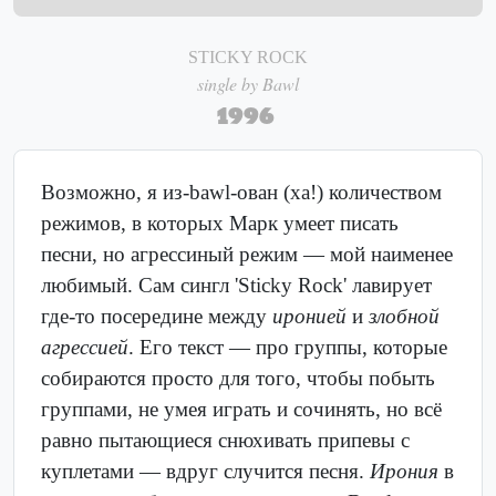
STICKY ROCK
single by Bawl
1996
Возможно, я из-bawl-ован (ха!) количеством
режимов, в которых Марк умеет писать
песни, но агрессиный режим — мой наименее
любимый. Сам сингл 'Sticky Rock' лавирует
где-то посередине между
иронией
и
злобной
агрессией
. Его текст — про группы, которые
собираются просто для того, чтобы побыть
группами, не умея играть и сочинять, но всё
равно пытающиеся снюхивать припевы с
куплетами — вдруг случится песня.
Ирония
в