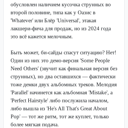
обусловлен наличием кусочка струнных во
второй половине, типа как у Оазис в
'Whatever' или Блёр 'Universal', этакая
лакшери-фича для продаж, но из 2024 года
это всё кажется мелочным.
Быть может, би-сайды спасут ситуацию? Нет!
Один из них это демо-версия 'Some People
Need Others' (звучит как финальная версия без
струнных), но два оставшихся — фактически
тоже демки двух альбомных треков. Мелодия
'Parallel' начинется как альбомная 'Mistake', а
'Perfect Hairstyle' либо послужила началом,
либо вышла из 'He's All That's Great About
Pop' — тот же ритм, тот же куплет, только
более мягкая подача.