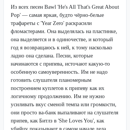
Из всех песен Bawl 'He's All That's Great About
Pop' — самая яркая, будто чёрно-белые
трафареты с 'Year Zero' раскрасили
фломастерами. Она выделялась на пластинке,
она выделяется и в одиночестве, и который
год я возвращаюсь к ней, к тому насколько
ладно она сделана. Песни, которые
начинаются с припева, источают какую-то
особенную самоуверенность. Им не надо
готовить слушателя планомерным
построением куплетов к припеву как их
логичному продолжению. Им не нужно
усиливать вкус сменой темпа или громкости,
они просто ва-банк выпаливают на слушателя
припев, как Битлз в 'She Loves You', как
убийцу показывают в самом начале дела