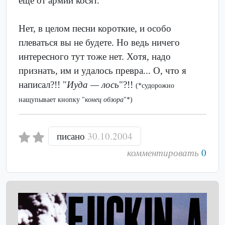
ещё от армии косят.
Нет, в целом песни короткие, и особо
плеваться вы не будете. Но ведь ничего
интересного тут тоже нет. Хотя, надо
признать, им и удалось превра... О, что я
написал?!! "
Иуда — лось
"?!!
(*судорожно
нащупывает кнопку "
конец обзора
"*)
писано
30.10.2004
комментировать
0