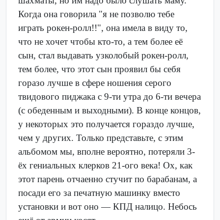
шахматы, но им надо было слушать маму.
Когда она говорила "я не позволю тебе
играть рокен-ролл!!", она имела в виду то,
что не хочет чтобы кто-то, а тем более её
сын, стал выдавать узколобый рокен-ролл,
тем более, что этот сын проявил бы себя
горазо лучше в сфере ношения серого
твидового пиджака с 9-ти утра до 6-ти вечера
(с обеденным и выходными). В конце концов,
у некоторых это получается гораздо лучше,
чем у других. Только представьте, с этим
альбомом мы, вполне вероятно, потеряли 3-
ёх гениальных клерков 21-ого века! Ох, как
этот парень отчаенно стучит по барабанам, а
посади его за печатную машинку вместо
установки и вот оно — КПД налицо. Небось