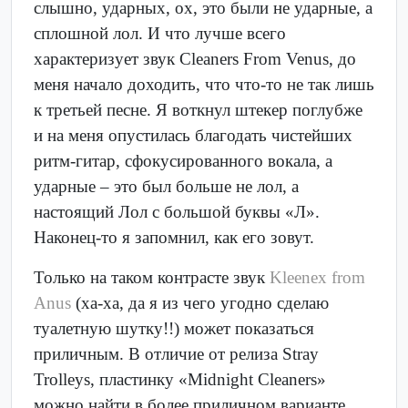
слышно, ударных, ох, это были не ударные, а
сплошной лол. И что лучше всего
характеризует звук Cleaners From Venus, до
меня начало доходить, что что-то не так лишь
к третьей песне. Я воткнул штекер поглубже
и на меня опустилась благодать чистейших
ритм-гитар, сфокусированного вокала, а
ударные – это был больше не лол, а
настоящий Лол с большой буквы «Л».
Наконец-то я запомнил, как его зовут.
Только на таком контрасте звук
Kleenex from
Anus
(ха-ха, да я из чего угодно сделаю
туалетную шутку!!) может показаться
приличным. В отличие от релиза Stray
Trolleys, пластинку «Midnight Cleaners»
можно найти в более приличном варианте,