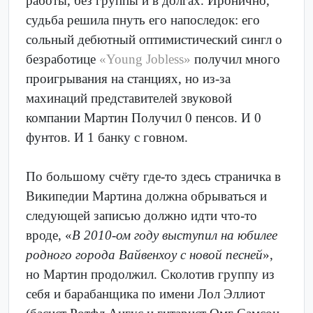
работы, без группы и в долгах. Иронично,
судьба решила пнуть его напоследок: его
сольный дебютный оптимистический сингл о
безработице
«Young Jobless»
получил много
проигрывания на станциях, но из-за
махинаций представителей звуковой
компании Мартин Получил 0 пенсов. И 0
фунтов. И 1 банку с говном.
По большому счёту где-то здесь страничка в
Википедии Мартина должна обрываться и
следующей записью должно идти что-то
вроде, «
В 2010-ом году выступил на юбилее
родного города Вайвенхоу с новой песней
»,
но Мартин продолжил. Сколотив группу из
себя и барабанщика по имени Лол Эллиот