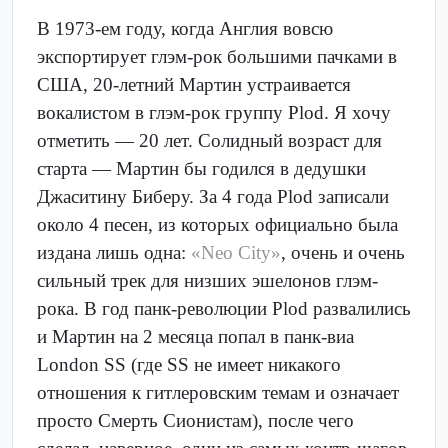
В 1973-ем году, когда Англия вовсю
экспортирует глэм-рок большими пачками в
США, 20-летний Мартин устраивается
вокалистом в глэм-рок группу Plod. Я хочу
отметить — 20 лет. Солидный возраст для
старта — Мартин бы годился в дедушки
Джаситину Биберу. За 4 года Plod записали
около 4 песен, из которых официально была
издана лишь одна:
«Neo City»
, очень и очень
сильный трек для низших эшелонов глэм-
рока. В год панк-революции Plod развалились
и Мартин на 2 месяца попал в панк-виа
London SS (где SS не имеет никакого
отношения к гитлеровским темам и означает
просто Смерть Сионистам), после чего