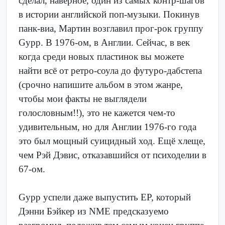
сделал, наверное, один из самых контр-шагов
в истории английской поп-музыки. Покинув
панк-виа, Мартин возглавил прог-рок группу
Gypp. В 1976-ом, в Англии. Сейчас, в век
когда среди новых пластинок вы можете
найти всё от ретро-соула до футуро-дабстепа
(срочно напишите альбом в этом жанре,
чтобы мои факты не выглядели
голословным!!), это не кажется чем-то
удивительным, но для Англии 1976-го года
это был мощный суицидный ход. Ещё хлеще,
чем Рэй Дэвис, отказавшийся от психоделии в
67-ом.
Gypp успели даже выпустить EP, который
Дэнни Бэйкер из NME предсказуемо