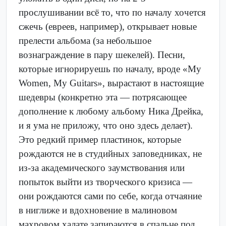
прослушивании всё то, что по началу хочется
сжечь (евреев, например), открывает новые
прелести альбома (за небольшое
вознаграждение в пару шекелей). Песни,
которые игнорируешь по началу, вроде «My
Women, My Guitars», вырастают в настоящие
шедевры (конкретно эта — потрясающее
дополнение к любому альбому Ника Дрейка,
и я ума не приложу, что оно здесь делает).
Это редкий пример пластинок, которые
рождаются не в студийных заповедниках, не
из-за академического заумствования или
попыток выйти из творческого кризиса —
они рождаются сами по себе, когда отчаяние
в ниглиже и вдохновение в малиновом
махровом халате запираются в спальне под