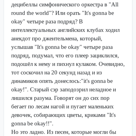
децибеллы симфонического оркестра в "All
round the world"? Или орать "It's gonna be
okay" четыре раза подряд? В
интеллектуальных английских клубах ходил
анекдот про джентельмена, который,
услышав "It's gonna be okay" четыре раза
подряд, подумал, что его плеер зациклился,
подошёл к нему и пихнул кулаком. Очевидно,
тот соскочил на 20 секунд назад и из
динамиков опять донеслось:"it's gonna be
okay!". Старый сэр заподозрил неладное и
лишился разума. Говорят он до сих пор
бегает по лесам нагой и пугает маленьких
девочек, собирающих цветы, криками "It's
gonna be okay!!".
Но это ладно. Из песен, которые могли бы