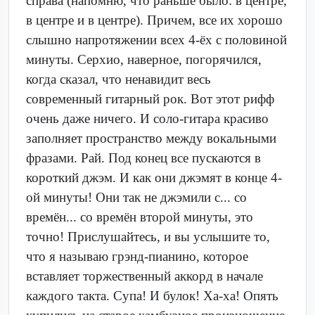
справа (напомню, что раньше было: в центре,
в центре и в центре). Причем, все их хорошо
слышно напротяжении всех 4-ёх с половиной
минуты. Серхио, наверное, погорячился,
когда сказал, что ненавидит весь
современный гитарный рок. Вот этот рифф
очень даже ничего. И соло-гитара красиво
заполняет пространство между вокальными
фразами. Рай. Под конец все пускаются в
короткий джэм. И как они джэмят в конце 4-
ой минуты! Они так не джэмили с... со
времён... со времён второй минуты, это
точно! Прислушайтесь, и вы услышите то,
что я называю грэнд-пианино, которое
вставляет торжественный аккорд в начале
каждого такта. Супа! И булок! Ха-ха! Опять