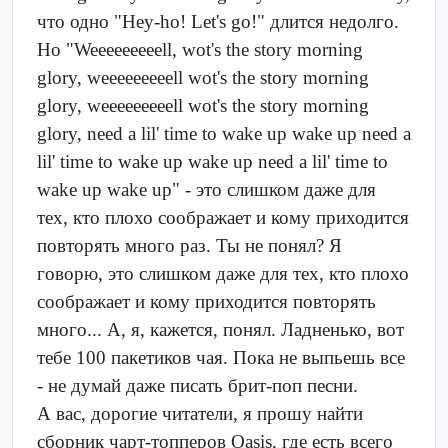
что одно "Hey-ho! Let's go!" длится недолго.
Но "Weeeeeeeeell, wot's the story morning
glory, weeeeeeeeell wot's the story morning
glory, weeeeeeeeell wot's the story morning
glory, need a lil' time to wake up wake up need a
lil' time to wake up wake up need a lil' time to
wake up wake up" - это слишком даже для
тех, кто плохо соображает и кому приходится
повторять много раз. Ты не понял? Я
говорю, это слишком даже для тех, кто плохо
соображает и кому приходится повторять
много... А, я, кажется, понял. Ладненько, вот
тебе 100 пакетиков чая. Пока не выпьешь все
- не думай даже писать брит-поп песни.
А вас, дорогие читатели, я прошу найти
сборник чарт-топперов Oasis, где есть всего