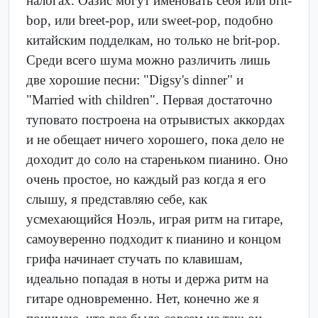
налогах. Оазис могут именовать себя или brit-
bop, или breet-pop, или sweet-pop, подобно
китайским подделкам, но только не brit-pop.
Среди всего шума можно различить лишь
две хорошие песни: "Digsy's dinner" и
"Married with children". Первая достаточно
туповато построена на отрывистых аккордах
и не обещает ничего хорошего, пока дело не
доходит до соло на стареньком пианино. Оно
очень простое, но каждый раз когда я его
слышу, я представляю себе, как
усмехающийся Ноэль, играя ритм на гитаре,
самоуверенно подходит к пианино и концом
грифа начинает стучать по клавишам,
идеально попадая в ноты и держа ритм на
гитаре одновременно. Нет, конечно же я