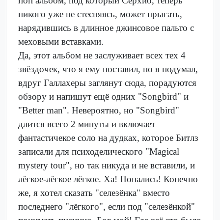
поп альбом, под который Серхио, теперь
никого уже не стесняясь, может прыгать,
нарядившись в длинное джинсовое пальто с
меховыми вставками.
Да, этот альбом не заслуживает всех тех 4
звёздочек, что я ему поставил, но я подумал,
вдруг Галлахеры заглянут сюда, порадуются
обзору и напишут ещё одних "Songbird" и
"Better man". Невероятно, но "Songbird"
длится всего 2 минуты и включает
фантастичекое соло на дудках, которое Битлз
записали для психоделического "Magical
mystery tour", но так никуда и не вставили, и
лёгкое-лёгкое лёгкое. Ха! Попались! Конечно
же, я хотел сказать "селезёнка" вместо
последнего "лёгкого", если под "селезёнкой"