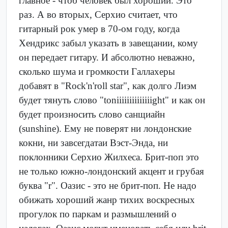
главное - чтоб человек был хороший. Это
раз. А во вторых, Серхио считает, что
гитарный рок умер в 70-ом году, когда
Хендрикс забыл указать в завещании, кому
он передает гитару. И абсолютно неважно,
сколько шума и громкости Галлахеры
добавят в "Rock'n'roll star", как долго Лиэм
будет тянуть слово "toniiiiiiiiiiiiiight" и как он
будет произносить слово санщиайн
(sunshine). Ему не поверят ни лондонские
кокни, ни завсегдатаи Вэст-Энда, ни
поклонники Серхио Жилхеса. Брит-поп это
не только южно-лондонский акцент и грубая
буква "r". Оазис - это не брит-поп. Не надо
обижать хороший жанр тихих воскресных
прогулок по паркам и размышлений о