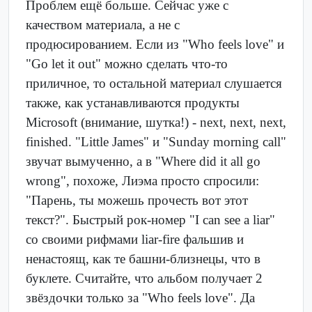
Проблем ещё больше. Сейчас уже с
качеством материала, а не с
продюсированием. Если из "Who feels love" и
"Go let it out" можно сделать что-то
приличное, то остальной материал слушается
также, как устанавливаются продукты
Microsoft (внимание, шутка!) - next, next, next,
finished. "Little James" и "Sunday morning call"
звучат вымученно, а в "Where did it all go
wrong", похоже, Лиэма просто спросили:
"Парень, ты можешь прочесть вот этот
текст?". Быстрый рок-номер "I can see a liar"
со своими рифмами liar-fire фальшив и
ненастоящ, как те башни-близнецы, что в
буклете. Считайте, что альбом получает 2
звёздочки только за "Who feels love". Да