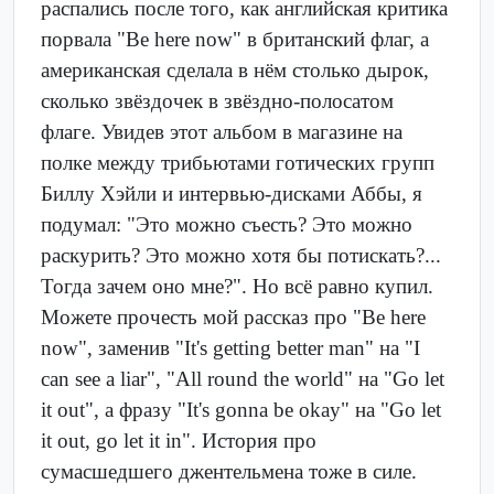
распались после того, как английская критика
порвала "Be here now" в британский флаг, а
американская сделала в нём столько дырок,
сколько звёздочек в звёздно-полосатом
флаге. Увидев этот альбом в магазине на
полке между трибьютами готических групп
Биллу Хэйли и интервью-дисками Аббы, я
подумал: "Это можно съесть? Это можно
раскурить? Это можно хотя бы потискать?...
Тогда зачем оно мне?". Но всё равно купил.
Можете прочесть мой рассказ про "Be here
now", заменив "It's getting better man" на "I
can see a liar", "All round the world" на "Go let
it out", а фразу "It's gonna be okay" на "Go let
it out, go let it in". История про
сумасшедшего джентельмена тоже в силе.