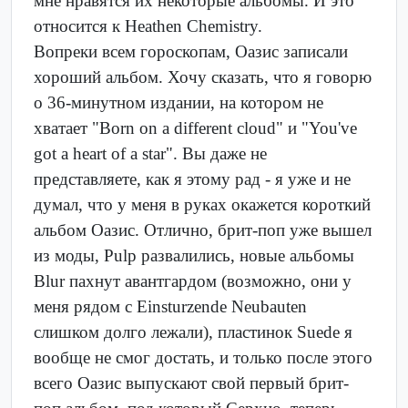
мне нравятся их некоторые альбомы. И это
относится к Heathen Chemistry.
Вопреки всем гороскопам, Оазис записали
хороший альбом. Хочу сказать, что я говорю
о 36-минутном издании, на котором не
хватает "Born on a different cloud" и "You've
got a heart of a star". Вы даже не
представляете, как я этому рад - я уже и не
думал, что у меня в руках окажется короткий
альбом Оазис. Отлично, брит-поп уже вышел
из моды, Pulp развалились, новые альбомы
Blur пахнут авантгардом (возможно, они у
меня рядом с Einsturzende Neubauten
слишком долго лежали), пластинок Suede я
вообще не смог достать, и только после этого
всего Оазис выпускают свой первый брит-