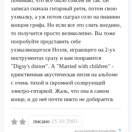
понимаю, что все было совсем не так: он
записал сначала гитарный ритм, потом свою
ухмылку, а уж потом сыграл соло на пианино
концом грифа. Но если все это слить воедино,
то получится просто великолепно. Вы тоже
попробуйте представить себе
ухмыляющегося Ноэля, играющего на 2-ух
инструментах сразу и вам понравится
"Digsy's dinner". А "Married with children" -
единственная акустическая песня на альбоме
с очень тихой и скромной солирующей
электро-гитаркой. Жаль, что она в самом
конце, и до неё почти никто не добирается.
писано
15.10.2003
комментировать
2