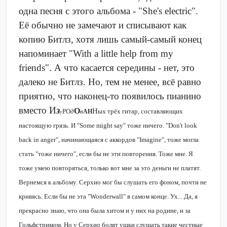
одна песня с этого альбома - "She's electric".
Её обычно не замечают и списывают как
копию Битлз, хотя лишь самый-самый конец
напоминает "With a little help from my
friends". А что касается середины - нет, это
далеко не Битлз. Но, тем не менее, всё равно
приятно, что наконец-то появилось пианино
вместо И
з
О
Н
РО
д
в
ых трёх гитар, составляющих
АН
у
настоящую грязь. И "Some might say" тоже ничего. "Don't look
back in anger", начинающаяся с аккордов "Imagine", тоже могла
стать "тоже ничего", если бы не эти повторения. Тоже мне. Я
тоже умею повторяться, только вот мне за это деньги не платят.
Вернемся к альбому. Серхио мог бы слушать его фоном, почти не
кривясь. Если бы не эта "Wonderwall" в самом конце. Ух... Да, я
прекрасно знаю, что она была хитом и у них на родине, и за
Гольфстримом. Но у Серхио болят ушки слушать такие честные