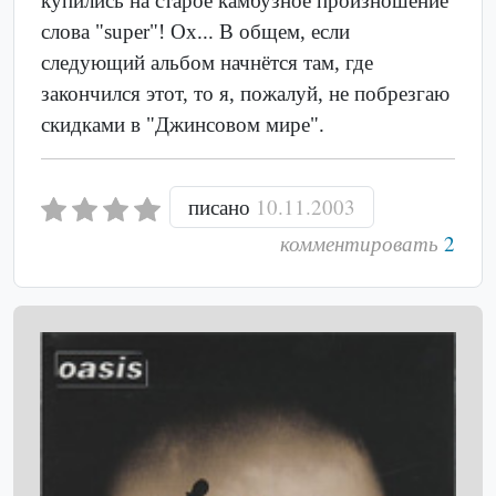
купились на старое камбузное произношение
слова "super"! Ох... В общем, если
следующий альбом начнётся там, где
закончился этот, то я, пожалуй, не побрезгаю
скидками в "Джинсовом мире".
писано
10.11.2003
комментировать
2