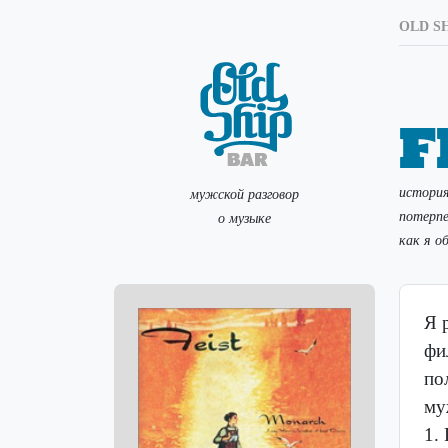
OLD SH
F
история
мужской разговор
потерпе
о музыке
как я о
Я 
фи
по
му
1.