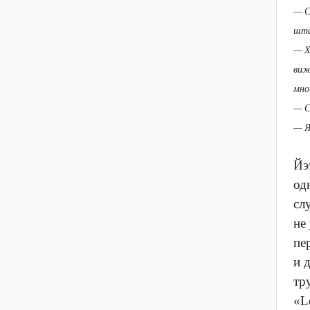
— С
шта
— Х
виж
мно
— С
— Я
Йэ
од
сл
не
пе
и 
тр
«L