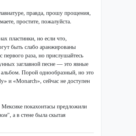
клавиатуре, правда, прошу прощения,
маете, простите, пожалуйста.
ах пластинки, но если что,
могут быть слабо аранжированы
с первого раза, но прислушайтесь
унных заглавной песне — это явные
 альбом. Порой однообразный, но это
ly» и «Monarch», сейчас не доступен
 в Мексике покахонтасы предложили
лом
", а в стене была скытая