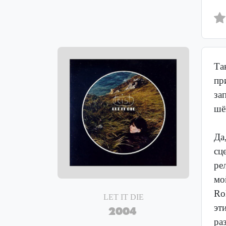
Та
пр
за
шё
Да
сц
ре
мо
Ro
LET IT DIE
эт
2004
ра