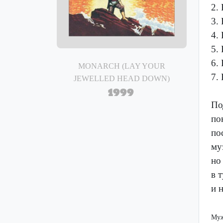
2.
3.
4.
5.
6.
MONARCH (LAY YOUR
7.
JEWELLED HEAD DOWN)
1999
По
по
по
му
но
в 
и 
Муж