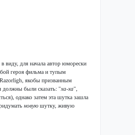
в виду, для начала автор юморески
ьбой героя фильма и тупым
Razorligh, якобы призванным
ы должны были сказать: "
ха-ха
",
яться), однако затем эта шутка зашла
 придумать
новую
шутку, живую