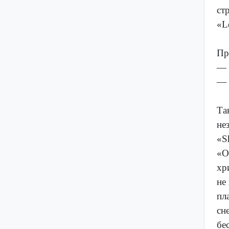
ст
«L
Пр
— 
— 
Та
не
«S
«O
хр
не
пл
сн
бе