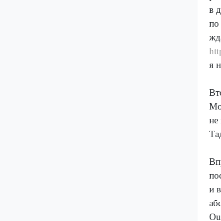
в 
по
жд
htt
я 
Вт
Мо
не
Та
Вп
по
и 
аб
Ou