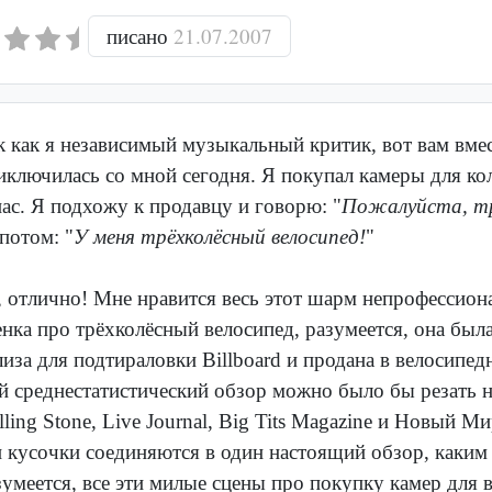
писано
21.07.2007
к как я независимый музыкальный критик, вот вам вмес
иключилась со мной сегодня. Я покупал камеры для кол
пас. Я подхожу к продавцу и говорю: "
Пожалуйста, т
потом: "
У меня трёхколёсный велосипед!
"
, отлично! Мне нравится весь этот шарм непрофессион
енка про трёхколёсный велосипед, разумеется, она был
лиза для подтираловки Billboard и продана в велосипе
й среднестатистический обзор можно было бы резать н
lling Stone, Live Journal, Big Tits Magazine и Новый Ми
и кусочки соединяются в один настоящий обзор, каким 
зумеется, все эти милые сцены про покупку камер для