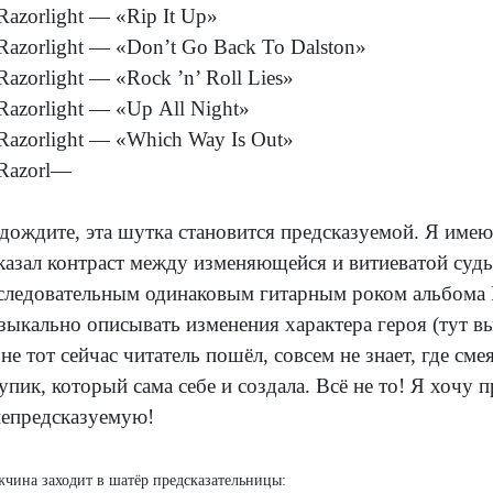
 Razorlight — «Rip It Up»
 Razorlight — «Don’t Go Back To Dalston»
 Razorlight — «Rock ’n’ Roll Lies»
 Razorlight — «Up All Night»
 Razorlight — «Which Way Is Out»
 Razorl—
дождите, эта шутка становится предсказуемой. Я имею 
казал контраст между изменяющейся и витиеватой суд
следовательным одинаковым гитарным роком альбома 
зыкально описывать изменения характера героя (тут в
 не тот сейчас читатель пошёл, совсем не знает, где сме
тупик, который сама себе и создала. Всё не то! Я хочу
непредсказуемую!
чина заходит в шатёр предсказательницы: