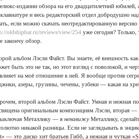
делюкс-издании обзора на его двадцатилетний юбилей, а
 клавиатуре и весь редакторский отдел добродушно над 
ать, если можно скачать неотредактированную версию 
p://oldshipbar.ru/reviews/view/254
уже сегодня? Только, 
не закончу обзор.
орой альбом Лэсли Файст. Вы знаете, её внешность как-
жет быть это не так, но этот взгляд с поволокой, и чер
 влияет на моё отношение к ней. Я вообще против сегр
джики, азеры, грузины, чечены, узбеки — какая на хре
рочем, второй альбом Лэсли Файст. Умная и нежная по
священа оригинальным композициям Лэсли, вторая — к
выключая Металлику — я
ненавижу
Металлику, сделайт
солютно никакой разницы. Если не заглядывать в энцикл
t» — это диско хит братьев Гибб, а нежная и чуткая «