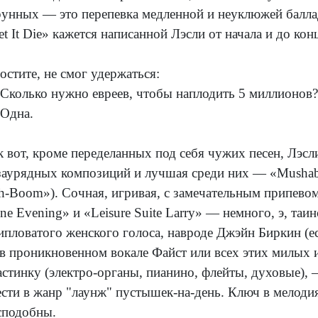
рунных — это перепевка медленной и неуклюжей баллад
et It Die» кажется написанной Лэсли от начала и до кон
остите, не смог удержаться:
Сколько нужно евреев, чтобы наплодить 5 миллионов?
Одна.
к вот, кроме переделанных под себя чужих песен, Лэсл
заурядных композиций и лучшая среди них — «Mushab
h-Boom»). Сочная, игривая, с замечательным припев
ne Evening» и «Leisure Suite Larry» — немного, э, таи
ипловатого женского голоса, навроде Джэйн Биркин (ес
 в проникновенном вокале Файст или всех этих милых
астинку (электро-органы, пианино, флейты, духовые),
ести в жанр "лаунж" пустышек-на-день. Ключ в мелод
сподобны.