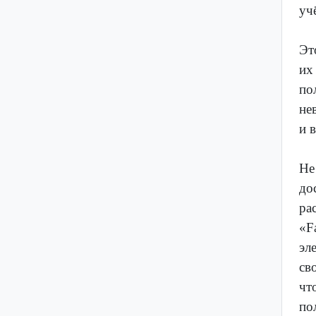
уч
Эт
их
по
не
и 
Не
до
ра
«F
эл
св
чт
по