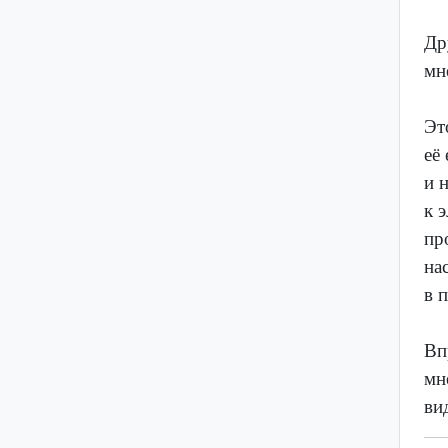
Др
мн
Эт
её
и 
к 
пр
на
в 
Вп
мн
ви