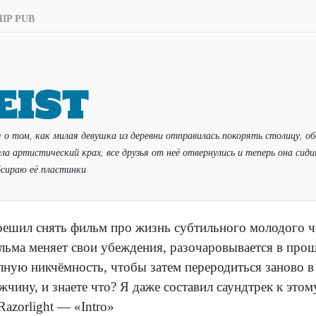
IP PUB
eist
 о том, как милая девушка из деревни отправилась покорять столицу, об
ла артистический крах, все друзья от неё отвернулись и теперь она сиди
бсираю её пластинки
решил снять фильм про жизнь субтильного молодого ч
льма меняет свои убеждения, разочаровывается в про
лную никчёмность, чтобы затем переродиться заново в
жчину, и знаете что? Я даже составил саундтрек к это
 Razorlight — «Intro»