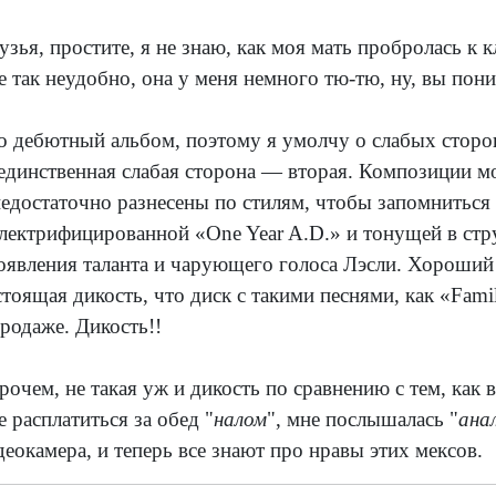
узья, простите, я не знаю, как моя мать пробролась к 
е так неудобно, она у меня немного тю-тю, ну, вы пони
о дебютный альбом, поэтому я умолчу о слабых сторон
 единственная слабая сторона — вторая. Композиции 
недостаточно разнесены по стилям, чтобы запомниться 
электрифицированной «One Year A.D.» и тонущей в стр
оявления таланта и чарующего голоса Лэсли. Хороший
стоящая дикость, что диск с такими песнями, как «Fami
продаже. Дикость!!
рочем, не такая уж и дикость по сравнению с тем, как
е расплатиться за обед "
налом
", мне послышалась "
ана
деокамера, и теперь все знают про нравы этих мексов.