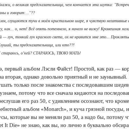
кажи, о великая предсказательница, чем кончается эта шутка: "
Встреч
ны и говорит:...
"??
мм, сгущаются тучи в моём кристальном шаре, я чувствую негативные в
у, как... о, нет! Всё опять потемнело, я ничего не вижу! Кромешная мг
й — луч, тонкий луч красного света, ох не нравится мне это... Проклятье
лушай, ты предсказательница, или кто??!
 стараюсь, о’кей? СТАРАЮСЬ, ТВОЮ МАТЬ!
э, первый альбом Лэсли Файст! Простой, как раз — кор
на вторая, однако довольно приятный и не заунывный.
ушать только после знакомства с последовавшим шедевр
 узнаем, потому что все сначала кидаются на последовав
реслушав его раз 50, с удивлением осознают, что кроме
дебютный альбом «Monarch», и куча грязной посуды, и
усы, которые вы не меняли раз 50, а надо бы, потому
et It Die» не знаю, как вы, но лично я буквально обси