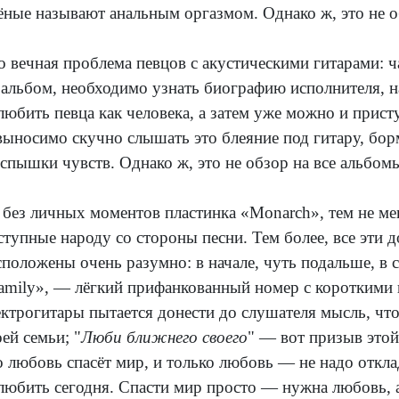
ёные называют анальным оргазмом. Однако ж, это не об
о вечная проблема певцов с акустическими гитарами: ч
 альбом, необходимо узнать биографию исполнителя, н
любить певца как человека, а затем уже можно и прист
выносимо скучно слышать это блеяние под гитару, бор
вспышки чувств. Однако ж, это не обзор на все альбо
 без личных моментов пластинка «Monarch», тем не мен
ступные народу со стороны песни. Тем более, все эти 
сположены очень разумно: в начале, чуть подальше, в с
amily», — лёгкий прифанкованный номер с короткими
ектрогитары пытается донести до слушателя мысль, что,
оей семьи; "
Люби ближнего своего
" — вот призыв этой
о любовь спасёт мир, и только любовь — не надо откла
любить сегодня. Спасти мир просто — нужна любовь, а