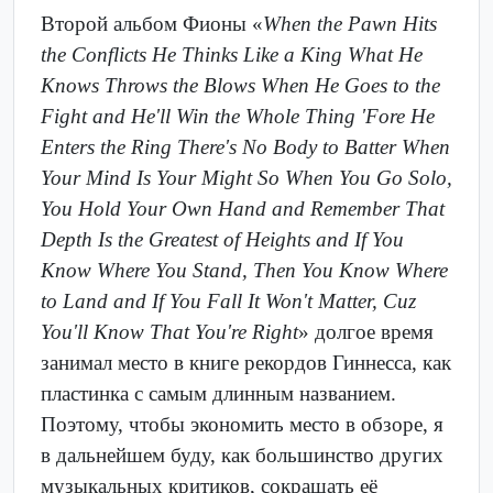
Второй альбом Фионы «
When the Pawn Hits
the Conflicts He Thinks Like a King What He
Knows Throws the Blows When He Goes to the
Fight and He'll Win the Whole Thing 'Fore He
Enters the Ring There's No Body to Batter When
Your Mind Is Your Might So When You Go Solo,
You Hold Your Own Hand and Remember That
Depth Is the Greatest of Heights and If You
Know Where You Stand, Then You Know Where
to Land and If You Fall It Won't Matter, Cuz
You'll Know That You're Right
» долгое время
занимал место в книге рекордов Гиннесса, как
пластинка с самым длинным названием.
Поэтому, чтобы экономить место в обзоре, я
в дальнейшем буду, как большинство других
музыкальных критиков, сокращать её