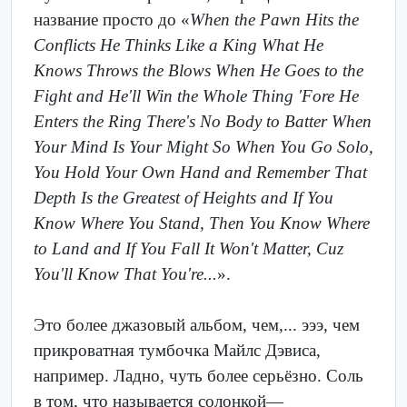
название просто до «
When the Pawn Hits the
Conflicts He Thinks Like a King What He
Knows Throws the Blows When He Goes to the
Fight and He'll Win the Whole Thing 'Fore He
Enters the Ring There's No Body to Batter When
Your Mind Is Your Might So When You Go Solo,
You Hold Your Own Hand and Remember That
Depth Is the Greatest of Heights and If You
Know Where You Stand, Then You Know Where
to Land and If You Fall It Won't Matter, Cuz
You'll Know That You're...
».
Это более джазовый альбом, чем,... эээ, чем
прикроватная тумбочка Майлс Дэвиса,
например. Ладно, чуть более серьёзно. Соль
в том, что называется солонкой—