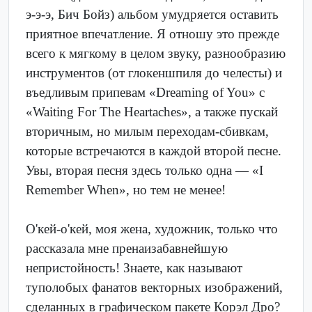
э-э-э, Бич Бойз) альбом умудряется оставить
приятное впечатление. Я отношу это прежде
всего к мягкому в целом звуку, разнообразию
инструментов (от глокеншпиля до челесты) и
въедливым припевам «Dreaming of You» с
«Waiting For The Heartaches», а также пускай
вторичным, но милым переходам-сбивкам,
которые встречаются в каждой второй песне.
Увы, вторая песня здесь только одна — «I
Remember When», но тем не менее!
О'кей-о'кей, моя жена, художник, только что
рассказала мне пренаизабавнейшую
непристойность! Знаете, как называют
туполобых фанатов векторных изображений,
сделанных в графическом пакете Корэл Дро?