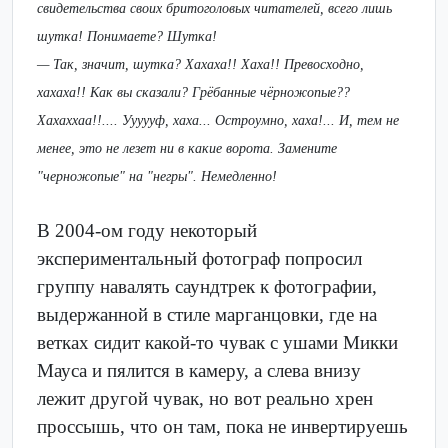
свидетельства своих бритоголовых читателей, всего лишь
шутка! Понимаете? Шутка!
— Так, значит, шутка? Хахаха!! Хаха!! Превосходно,
хахаха!! Как вы сказали? Грёбанные чёрножопые??
Хахаххаа!!.... Уууууф, хаха... Остроумно, хаха!... И, тем не
менее, это не лезет ни в какие ворота. Замените
"черножопые" на "негры". Немедленно!
В 2004-ом году некоторый
экспериментальный фотограф попросил
группу навалять саундтрек к фотографии,
выдержанной в стиле марганцовки, где на
ветках сидит какой-то чувак с ушами Микки
Мауса и пялится в камеру, а слева внизу
лежит другой чувак, но вот реально хрен
проссышь, что он там, пока не инвертируешь