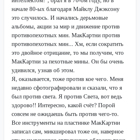
интеллектом!", орал я в 70-ом году, но в
начале 80-ых благодаря Майклу Джэксону
это случилось. И начались дерьмовые
альбомы, акции за мир и движение против
противопехотных мин. МакКартни против
противопехотных мин... Хм, если сократить
это двойное отрицание, то мы получим, что
МакКартни за пехотные мины. Он бы очень
удивился, узнав об этом.
Я, оказывается, тоже против кое чего. Меня
недавно сфотографировали и сказали, что я
был против света. Я против Света, вот ведь
здорово!! Интересно, какой счёт? Порой
совсем не ожидаешь быть против чего-то.
Все инструменты на пластинке МакКартни
записал сам, микшировал тоже он, наверное