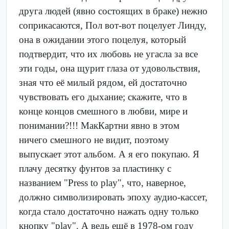
друга людей (явно состоящих в браке) нежно
соприкасаются, Пол вот-вот поцелует Линду,
она в ожидании этого поцелуя, который
подтвердит, что их любовь не угасла за все
эти годы, она щурит глаза от удовольствия,
зная что её милый рядом, ей достаточно
чувствовать его дыхание; скажите, что в
конце концов смешного в любви, мире и
понимании?!!! МакКартни явно в этом
ничего смешного не видит, поэтому
выпускает этот альбом. А я его покупаю. Я
плачу десятку фунтов за пластинку c
названием "Press to play", что, наверное,
должно символизировать эпоху аудио-кассет,
когда стало достаточно нажать одну только
кнопку "play". А ведь ещё в 1978-ом году