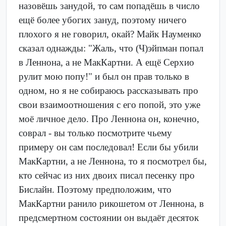
назовёшь занудой, то сам попадёшь в число
ещё более убогих зануд, поэтому ничего
плохого я не говорил, окай? Майк Науменко
сказал однажды: "Жаль, что (Ч)эйпман попал
в Леннона, а не МакКартни. А ещё Серхио
рулит мою попу!" и был он прав только в
одном, но я не собираюсь рассказывать про
свои взаимоотношения с его попой, это уже
моё личное дело. Про Леннона он, конечно,
соврал - вы только посмотрите чьему
примеру он сам последовал! Если бы убили
МакКартни, а не Леннона, то я посмотрел бы,
кто сейчас из них двоих писал песенку про
Бислайн. Поэтому предположим, что
МакКартни ранило рикошетом от Леннона, в
предсмертном состоянии он выдаёт десяток