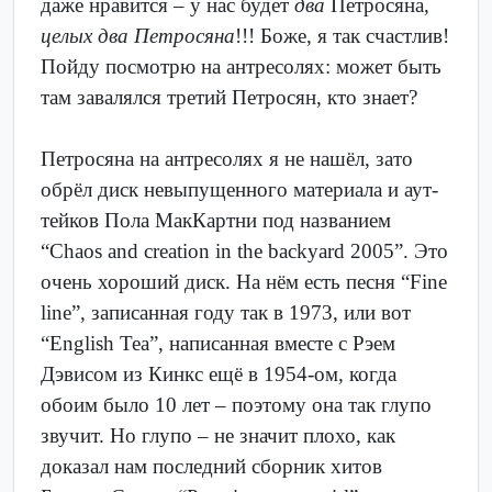
даже нравится – у нас будет
два
Петросяна,
целых два Петросяна
!!! Боже, я так счастлив!
Пойду посмотрю на антресолях: может быть
там завалялся третий Петросян, кто знает?
Петросяна на антресолях я не нашёл, зато
обрёл диск невыпущенного материала и аут-
тейков Пола МакКартни под названием
“Chaos and creation in the backyard 2005”. Это
очень хороший диск. На нём есть песня “Fine
line”, записанная году так в 1973, или вот
“English Tea”, написанная вместе с Рэем
Дэвисом из Кинкс ещё в 1954-ом, когда
обоим было 10 лет – поэтому она так глупо
звучит. Но глупо – не значит плохо, как
доказал нам последний сборник хитов