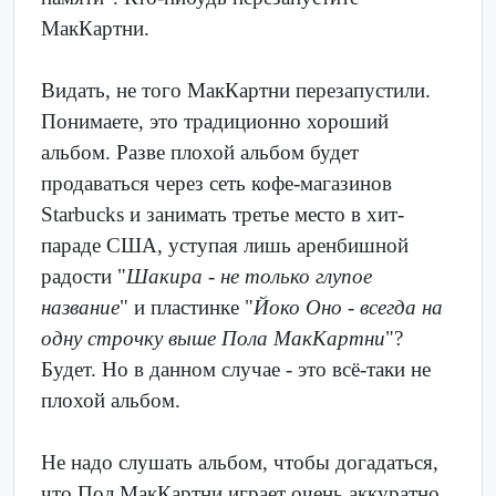
МакКартни.
Видать, не того МакКартни перезапустили.
Понимаете, это традиционно хороший
альбом. Разве плохой альбом будет
продаваться через сеть кофе-магазинов
Starbucks и занимать третье место в хит-
параде США, уступая лишь аренбишной
радости "
Шакира - не только глупое
название
" и пластинке "
Йоко Оно - всегда на
одну строчку выше Пола МакКартни
"?
Будет. Но в данном случае - это всё-таки не
плохой альбом.
Не надо слушать альбом, чтобы догадаться,
что Пол МакКартни играет очень аккуратно,