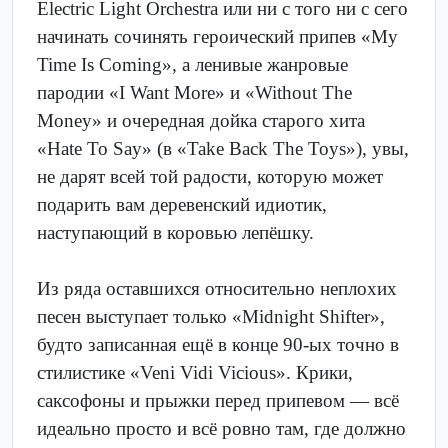
Electric Light Orchestra или ни с того ни с сего
начинать сочинять героический припев «My
Time Is Coming», а ленивые жанровые
пародии «I Want More» и «Without The
Money» и очередная дойка старого хита
«Hate To Say» (в «Take Back The Toys»), увы,
не дарят всей той радости, которую может
подарить вам деревенский идиотик,
наступающий в коровью лепёшку.
Из ряда оставшихся относительно неплохих
песен выступает только «Midnight Shifter»,
будто записанная ещё в конце 90-ых точно в
стилистике «Veni Vidi Vicious». Крики,
саксофоны и прыжки перед припевом — всё
идеально просто и всё ровно там, где должно