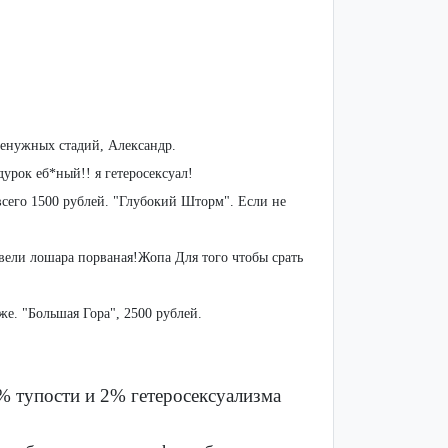
ненужных стадий, Александр.
урок еб*ный!! я гетеросексуал!
всего 1500 рублей. "Глубокий Шторм". Если не
звели лошара порваная!Жопа Для того чтобы срать
же. "Большая Гора", 2500 рублей.
% тупости и 2% гетеросексуализма