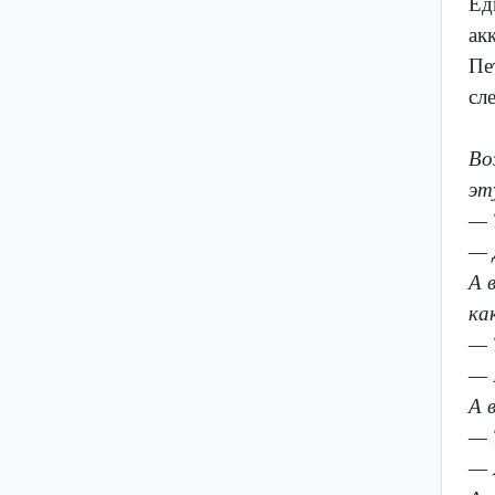
Ед
ак
Пе
сл
Во
эт
— 
— 
А 
ка
— 
— 
А 
— 
— 