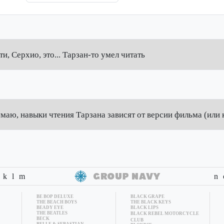
ти, Серхио, это... Тарзан-то умел читать
маю, навыки чтения Тарзана зависят от версии фильма (или 
k
l
m
n
BE BOP DELUXE
BLACK GRAPE
THE BEACH BOYS
THE BLACK KEYS
BEADY EYE
BLACK LIPS
THE BEATLES
BLACK REBEL MOTORCYCLE
BECK
CLUB