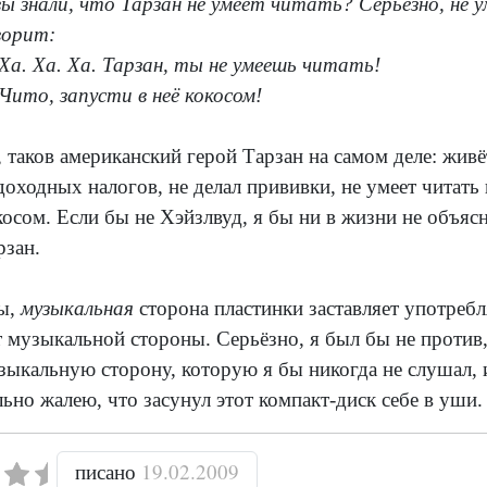
вы знали, что Тарзан не умеет читать? Серьёзно, не 
ворит:
Ха. Ха. Ха. Тарзан, ты не умеешь читать!
Чито, запусти в неё кокосом!
, таков американский герой Тарзан на самом деле: живё
доходных налогов, не делал прививки, не умеет читать
косом. Если бы не Хэйзлвуд, я бы ни в жизни не объясн
рзан.
ы,
музыкальная
сторона пластинки заставляет употребл
т музыкальной стороны. Серьёзно, я был бы не против,
зыкальную сторону, которую я бы никогда не слушал, и
льно жалею, что засунул этот компакт-диск себе в уши.
писано
19.02.2009