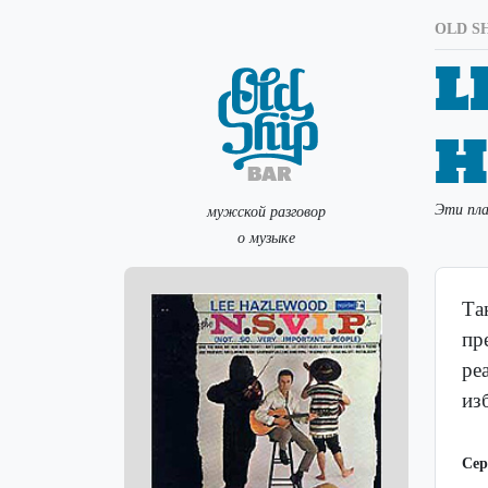
OLD SH
L
H
Эти пла
мужской разговор
о музыке
Та
пр
ре
из
Сер