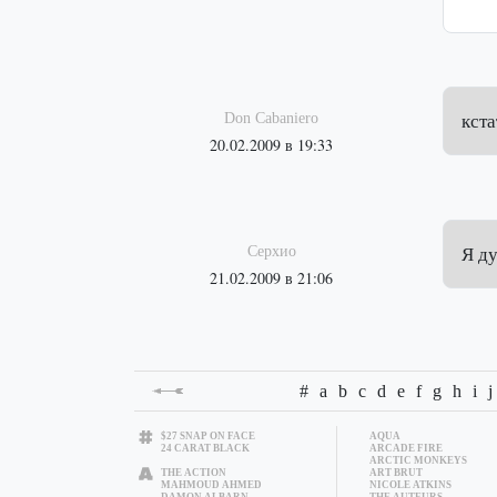
Don Cabaniero
кста
20.02.2009 в 19:33
Серхио
Я ду
21.02.2009 в 21:06
#
a
b
c
d
e
f
g
h
i
j
$27 SNAP ON FACE
AQUA
24 CARAT BLACK
ARCADE FIRE
ARCTIC MONKEYS
THE ACTION
ART BRUT
MAHMOUD AHMED
NICOLE ATKINS