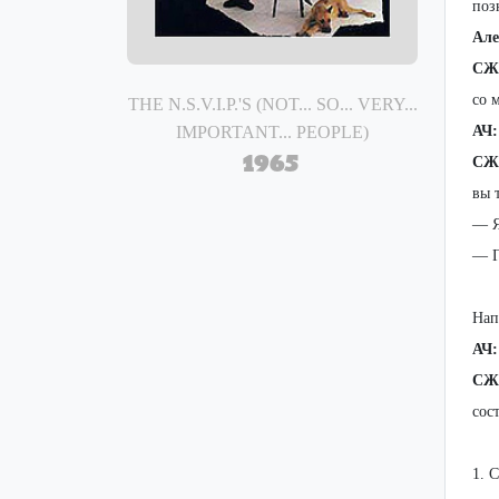
поз
Але
СЖ
со 
THE N.S.V.I.P.'S (NOT... SO... VERY...
IMPORTANT... PEOPLE)
АЧ:
1965
СЖ
вы 
— Я
— Г
Нап
АЧ:
СЖ
сос
1. 