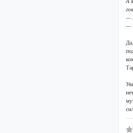
А 
го
— 
— 
Да
по
ко
Та
Ув
не
му
си