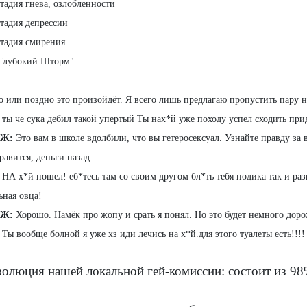
Стадия гнева, озлобленности
Стадия депрессии
Стадия смирения
"Глубокий Шторм"
о или поздно это произойдёт. Я всего лишь предлагаю пропустить пару 
ты че сука дебил такой упертый Ты нах*й уже походу успел сходить прид
Ж:
Это вам в школе вдолбили, что вы гетеросексуал. Узнайте правду за 
равится, деньги назад.
НА х*й пошел! еб*тесь там со своим другом бл*ть тебя подика так и ра
ьная овца!
Ж:
Хорошо. Намёк про жопу и срать я понял. Но это будет немного доро
Ты вообще болной я уже хз иди лечись на х*й.для этого туалеты есть!!!!
золюция нашей локальной гей-комиссии:
состоит из 98