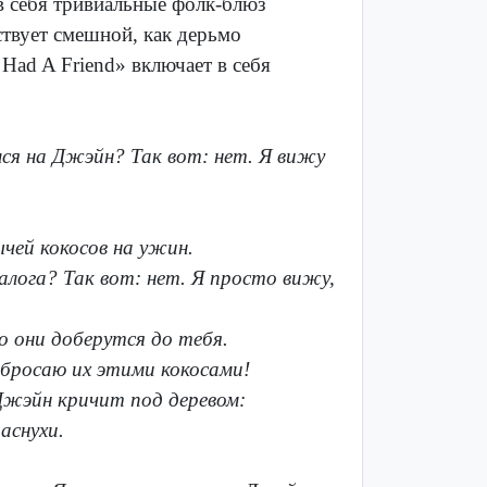
в себя тривиальные фолк-блюз
ствует смешной, как дерьмо
 Had A Friend» включает в себя
лся на Джэйн? Так вот: нет. Я вижу
чей кокосов на ужин.
налога? Так вот: нет. Я просто вижу,
о они доберутся до тебя.
бросаю их этими кокосами!
 Джэйн кричит под деревом:
аснухи.