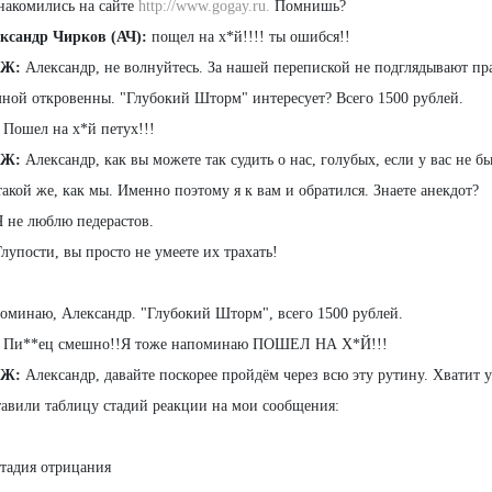
накомились на сайте
http://www.gogay.ru.
Помнишь?
ксандр Чирков (АЧ):
пощел на х*й!!!! ты ошибся!!
Ж:
Александр, не волнуйтесь. За нашей перепиской не подглядывают пр
мной откровенны. "Глубокий Шторм" интересует? Всего 1500 рублей.
Пошел на х*й петух!!!
Ж:
Александр, как вы можете так судить о нас, голубых, если у вас не 
такой же, как мы. Именно поэтому я к вам и обратился. Знаете анекдот?
 не люблю педерастов.
лупости, вы просто не умеете их трахать!
оминаю, Александр. "Глубокий Шторм", всего 1500 рублей.
Пи**ец смешно!!Я тоже напоминаю ПОШЕЛ НА Х*Й!!!
Ж:
Александр, давайте поскорее пройдём через всю эту рутину. Хватит 
тавили таблицу стадий реакции на мои сообщения:
Стадия отрицания