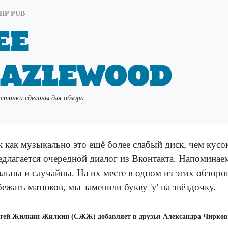
IP PUB
ee
azlewood
стинки сделаны для обзора
к как музыкально это ещё более слабый диск, чем кус
едлагается очередной диалог из Вконтакта. Напоминае
альны и случайны. На их месте в одном из этих обзоро
бежать матюков, мы заменили букву 'у' на звёздочку.
гей Жилкин Жилкин (СЖЖ) добавляет в друзья Александра Чиркова