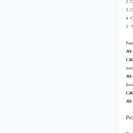
2. 
3. 
4. 
5. 
Ран
АЧ:
СЖ
пон
АЧ:
Бол
СЖ
АЧ:
Ре