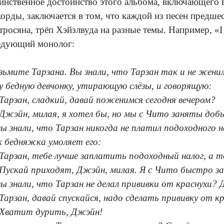
инственное достоинство этого альбома, включающего 
корды, заключается в том, что каждой из песен предше
тросяна, трёп Хэйзлвуда на разные темы. Например, «I
едующий монолог:
зьмите Тарзана. Вы знали, что Тарзан так и не жени
у бедную девчонку, утирающую слёзы, и говорящую:
Тарзан, сладкий, давай поженимся сегодня вечером?
Джэйн, милая, я хотел бы, но мы с Чито заняты добы
вы знали, что Тарзан никогда не платил подоходного 
к бедняжка умоляет его:
Тарзан, тебе лучше заплатить подоходный налог, а т
Пускай приходят, Джэйн, милая. Я с Чито быстро за
вы знали, что Тарзан не делал прививки от краснухи?
Тарзан, давай спускайся, надо сделать прививку от кр
Хватит дурить, Джэйн!