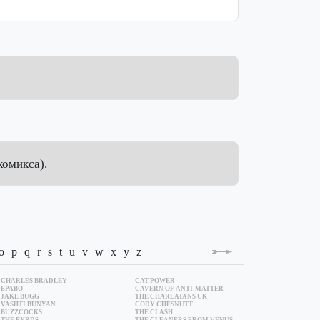
комикса).
o
p
q
r
s
t
u
v
w
x
y
z
CHARLES BRADLEY
CAT POWER
MARK CULLEN
БРАВО
CAVERN OF ANTI-MATTER
JAKE BUGG
THE CHARLATANS UK
THE DAMBUIL
VASHTI BUNYAN
CODY CHESNUTT
THE DANDY W
BUZZCOCKS
THE CLASH
RAY DAVIES