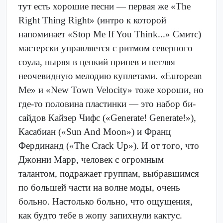
тут есть хорошие песни — первая же «The
Right Thing Right» (интро к которой
напоминает «Stop Me If You Think...» Смитс)
мастерски управляется с ритмом северного
соула, ныряя в цепкий припев и петляя
неочевидную мелодию куплетами. «European
Me» и «New Town Velocity» тоже хороши, но
где-то половина пластинки — это набор би-
сайдов Кайзер Чифс («Generate! Generate!»),
Касабиан («Sun And Moon») и Франц
Фердинанд («The Crack Up»). И от того, что
Джонни Марр, человек с огромным
талантом, подражает группам, выбравшимся
по большей части на волне моды, очень
больно. Настолько больно, что ощущения,
как будто тебе в жопу запихнули кактус.