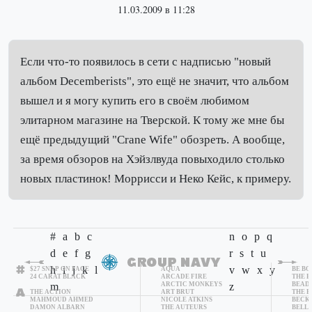
11.03.2009 в 11:28
Если что-то появилось в сети с надписью "новый
альбом Decemberists", это ещё не значит, что альбом
вышел и я могу купить его в своём любимом
элитарном магазине на Тверской. К тому же мне бы
ещё предыдущий "Crane Wife" обозреть. А вообще,
за время обзоров на Хэйзлвуда повыходило столько
новых пластинок! Моррисси и Неко Кейс, к примеру.
#
a
b
c
n
o
p
q
d
e
f
g
r
s
t
u
h
i
j
k
l
v
w
x
y
$27 SNAP ON FACE
AQUA
BE BO
24 CARAT BLACK
ARCADE FIRE
THE B
m
ARCTIC MONKEYS
z
BEAD
THE ACTION
ART BRUT
THE B
MAHMOUD AHMED
NICOLE ATKINS
BECK
DAMON ALBARN
THE AUTEURS
BELLE