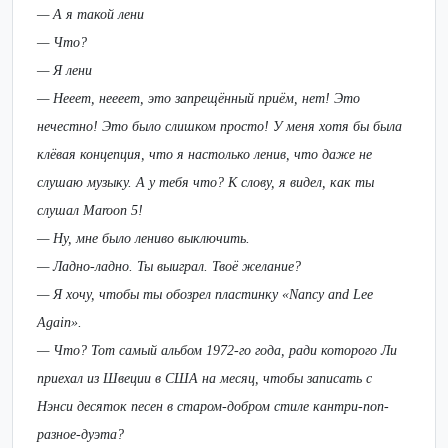
— А я такой лени
— Что?
— Я лени
— Нееет, неееет, это запрещённый приём, нет! Это
нечестно! Это было слишком просто! У меня хотя бы была
клёвая концепция, что я настолько ленив, что даже не
слушаю музыку. А у тебя что? К слову, я видел, как ты
слушал Maroon 5!
— Ну, мне было лениво выключить.
— Ладно-ладно. Ты выиграл. Твоё желание?
— Я хочу, чтобы ты обозрел пластинку «Nancy and Lee
Again».
— Что? Тот самый альбом 1972-го года, ради которого Ли
приехал из Швеции в США на месяц, чтобы записать с
Нэнси десяток песен в старом-добром стиле кантри-поп-
разное-дуэта?