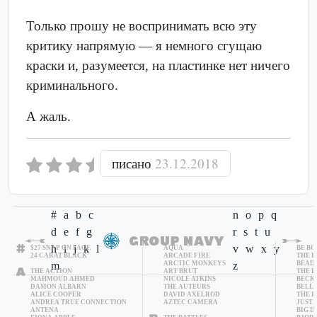
Только прошу не воспринимать всю эту
критику напрямую — я немного сгущаю
краски и, разумеется, на пластинке нет ничего
криминального.
А жаль.
писано
23.12.2018
#
a
b
c
n
o
p
q
d
e
f
g
r
s
t
u
h
i
j
k
l
v
w
x
y
$27 SNAP ON FACE
AQUA
BE BO
24 CARAT BLACK
ARCADE FIRE
THE B
m
ARCTIC MONKEYS
z
BEAD
THE ACTION
ART BRUT
THE B
MAHMOUD AHMED
NICOLE ATKINS
BECK
DAMON ALBARN
THE AUTEURS
BELLE
ALICE COOPER
DAVID AXELROD
THE B
ANDREA TRUE CONNECTION
AZTEC CAMERA
JUSTI
ANTENA
BIG 