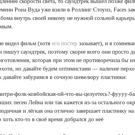
дленнее скорости света, то саундтрек вышел позже фил
емени Рона Вуда уже взяли в Роллинг Стоунз, Faces за
ьбома внутрь своей никому не нужной сольной карьеры
рвым.
не видел фильм (хотя
его постер
зазывает), и я сомнева
и пишут саундтрек, поэтому скорее всего они просто 
иготовления, которая при этом не противоречила бы их
рхоти, но давайте будем оптимистами — наличие перхот
к давайте забуримся в сочную шевелюру пластинки:
кантри-фолк-ковбойская-ой-что-вы-целуетесь?-фуууу-бал
чших песен Лейна или так кажется из-за остального о
лодичная и лёгкая она отлично завершает пластинку на
о хоть кто-то в своё время добрался до неё