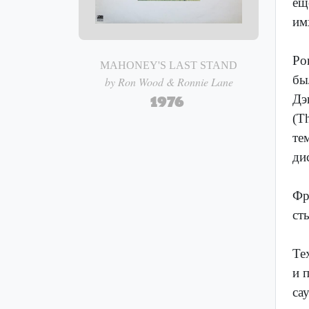
ещ
им
Ро
MAHONEY'S LAST STAND
бы
by Ron Wood & Ronnie Lane
Дэ
1976
(T
те
ди
Фр
ст
Те
и 
са