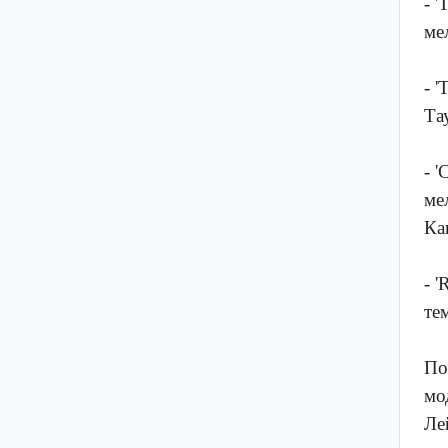
- 
ме
- 
Та
- 
ме
Ка
- 
те
По
мо
Ле