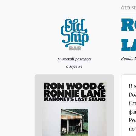
OLD SH
R
L
Ronnie L
мужской разговор
о музыке
В 
Ро
Ст
фа
Ро
но