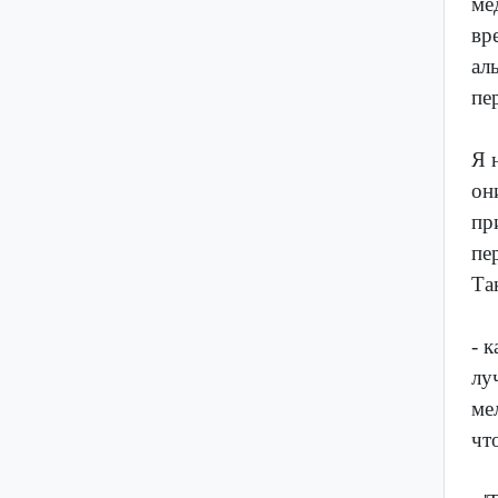
ме
вр
ал
пе
Я 
он
пр
пе
Та
- 
лу
ме
чт