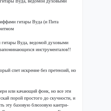
и гитары Вуда, ведомой духовыми
риффами гитары Вуда (и Пита
 ритмом
и гитары Вуда, ведомой духовыми
о запоминающихся инструменталов!!
торый спет искренне без претензий, но
ерн или качающий фонк, но все эти
скай порой простого до скучности, и
ть эту базовую блюзовую кантри-