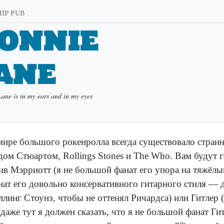
IP PUB
onnie
ane
ane is in my ears and in my eyes
мире большого рокенролла всегда существовало странн
дом Стюартом, Rollings Stones и The Who. Вам будут 
ив Мэрриотт (я не большой фанат его упора на тяжёлы
нат его довольно консервативного гитарного стиля — 
ллинг Стоунз, чтобы не оттенял Ричардса) или Гитлер 
 даже тут я должен сказать, что я не большой фанат Гит