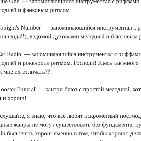
'Title One' — запоминающийся инструментал с риффам
лодией и фанковым ритмом
'Tonight's Number' — запоминающийся инструментал с 
уншенда!!), ведомой духовыми мелодией и блюзовым
'Car Radio' — запоминающийся инструментал с риффам
лодией и рокенролл ритмом. Господи! Здесь так мног
к мне их отличать??!
'Rooster Funeral' — кантри-блюз с простой мелодией, ко
м и хорош!
слушайте, я знаю, что все любят искромётный постмод
дные жанры не могут существовать без фундамента, пу
йн был очень хорош именно в том, чтобы хорошо дела