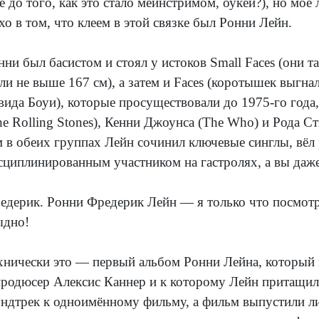
ё до того, как это стало мейнстримом, оукей?), но моё
хо в том, что клеем в этой связке был Ронни Лейн.
нни был басистом и стоял у истоков Small Faces (они та
ли не выше 167 см), а затем и Faces (коротышек выгна
вида Боуи), которые просуществовали до 1975-го года
he Rolling Stones), Кенни Джоунса (The Who) и Рода Ст
м в обеих группах Лейн сочинил ключевые синглы, вёл
сциплинированным участником на гастролях, а вы даже 
едерик. Ронни Фредерик Лейн — я только что посмот
ыдно!
хнически это — первый альбом Ронни Лейна, который в
продюсер Алексис Каннер и к которому Лейн притащил 
ундтрек к одноимённому фильму, а фильм выпустили ли