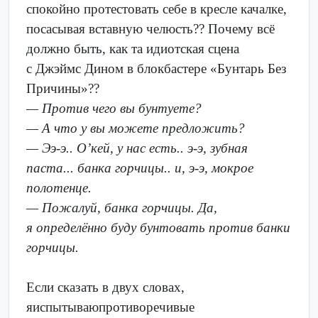
спокойно протестовать себе в кресле качалке,
посасывая вставную челюсть?? Почему всё
должно быть, как та идиотская сцена
с Джэймс Дином в блокбастере «Бунтарь Без
Причины»??
— Против чего вы бунтуете?
— А что у вы можете предложить?
— Ээ-э.. О’кей, у нас есть.. э-э, зубная
паста... банка горчицы.. и, э-э, мокрое
полотенце.
— Пожалуй, банка горчицы. Да,
я определённо буду бунтовать против банки
горчицы.
Если сказать в двух словах,
яиспытываюпротиворечивые