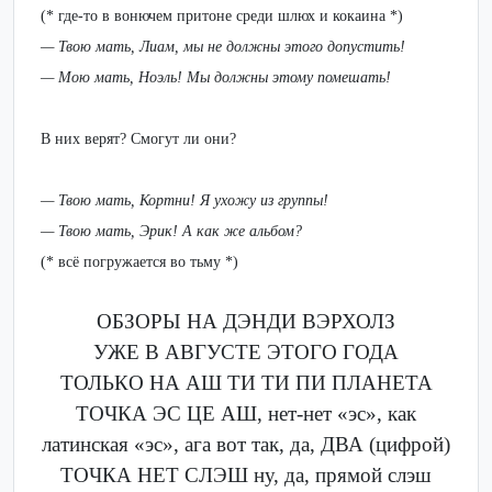
(* где-то в вонючем притоне среди шлюх и кокаина *)
— Твою мать, Лиам, мы не должны этого допустить!
— Мою мать, Ноэль! Мы должны этому помешать!
В них верят? Смогут ли они?
— Твою мать, Кортни! Я ухожу из группы!
— Твою мать, Эрик! А как же альбом?
(* всё погружается во тьму *)
ОБЗОРЫ НА ДЭНДИ ВЭРХОЛЗ
УЖЕ В АВГУСТЕ ЭТОГО ГОДА
ТОЛЬКО НА АШ ТИ ТИ ПИ ПЛАНЕТА
ТОЧКА ЭС ЦЕ АШ, нет-нет «эс», как
латинская «эс», ага вот так, да, ДВА (цифрой)
ТОЧКА НЕТ СЛЭШ ну, да, прямой слэш