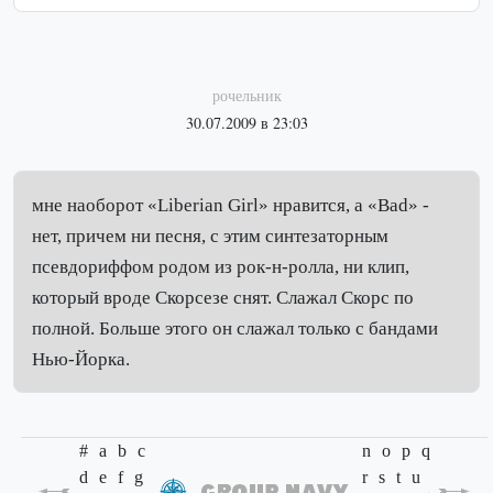
рочельник
30.07.2009 в 23:03
мне наоборот «Liberian Girl» нравится, а «Bad» -
нет, причем ни песня, с этим синтезаторным
псевдориффом родом из рок-н-ролла, ни клип,
который вроде Скорсезе снят. Слажал Скорс по
полной. Больше этого он слажал только с бандами
Нью-Йорка.
#
a
b
c
n
o
p
q
d
e
f
g
r
s
t
u