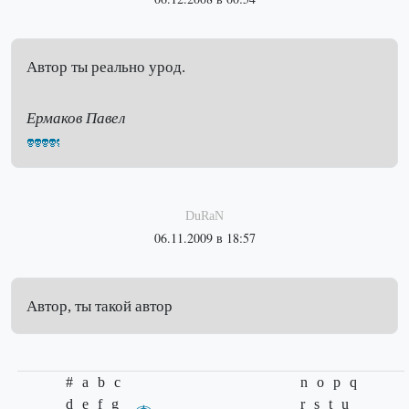
Автор ты реально урод.
Ермаков Павел
DuRaN
06.11.2009 в 18:57
Автор, ты такой автор
#
a
b
c
n
o
p
q
d
e
f
g
r
s
t
u