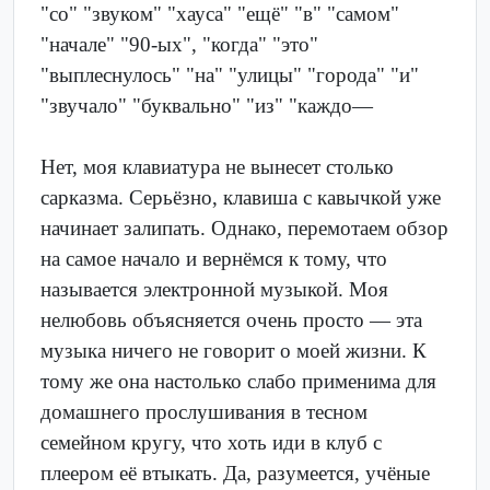
"со" "звуком" "хауса" "ещё" "в" "самом"
"начале" "90-ых", "когда" "это"
"выплеснулось" "на" "улицы" "города" "и"
"звучало" "буквально" "из" "каждо—
Нет, моя клавиатура не вынесет столько
сарказма. Серьёзно, клавиша с кавычкой уже
начинает залипать. Однако, перемотаем обзор
на самое начало и вернёмся к тому, что
называется электронной музыкой. Моя
нелюбовь объясняется очень просто — эта
музыка ничего не говорит о моей жизни. К
тому же она настолько слабо применима для
домашнего прослушивания в тесном
семейном кругу, что хоть иди в клуб с
плеером её втыкать. Да, разумеется, учёные